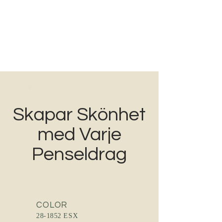
NORDISK PROFFS MÅLERI
Färgexperter för hem och
företag
Tel:
072 021 38 50
Skapar Skönhet
med Varje
Penseldrag
COLOR
28-1852 ESX