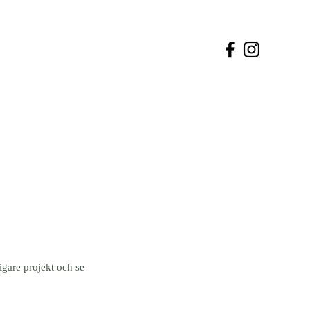
Tel: 072 021 38 50
Kontakt
igare projekt och se