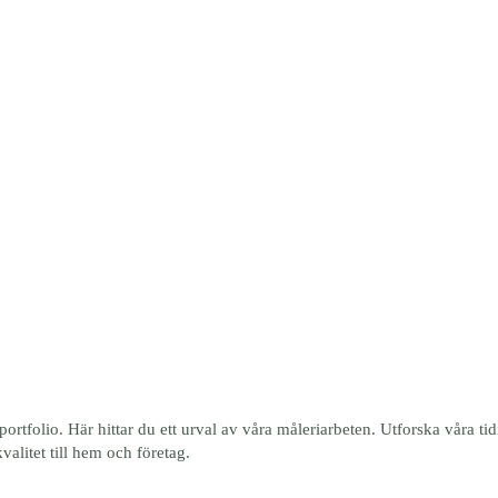
NORDISK PROFFS MÅLERI
Färgexperter för hem och företag
Tjänster
Om oss
Tidigare projekt
ortfolio. Här hittar du ett urval av våra måleriarbeten. Utforska våra tid
valitet till hem och företag.