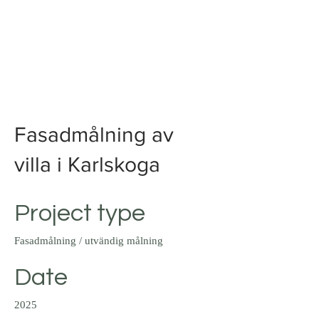
NORDISK PROFFS MÅLERI
Färgexperter för hem och
företag
Tel:
072 021 38 50
Fasadmålning av
villa i Karlskoga
Project type
Fasadmålning / utvändig målning
Date
2025