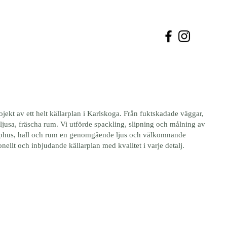
Tel: 072 021 38 50
Kontakt
jekt av ett helt källarplan i Karlskoga. Från fuktskadade väggar,
l ljusa, fräscha rum. Vi utförde spackling, slipning och målning av
pphus, hall och rum en genomgående ljus och välkomnande
ionellt och inbjudande källarplan med kvalitet i varje detalj.