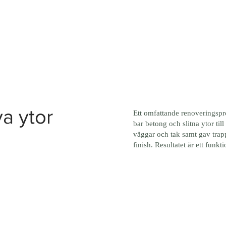
NORDISK PROFFS MÅLERI
Färgexperter för hem och företag
Tjänster
Om oss
Tidigare projekt
ya ytor
Ett omfattande renoveringspro
bar betong och slitna ytor til
väggar och tak samt gav tra
finish. Resultatet är ett funkt