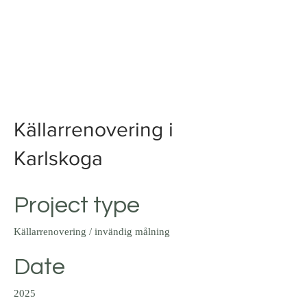
NORDISK PROFFS MÅLERI
Färgexperter för hem och
företag
Tel:
072 021 38 50
Källarrenovering i
Karlskoga
Project type
Källarrenovering / invändig målning
Date
2025